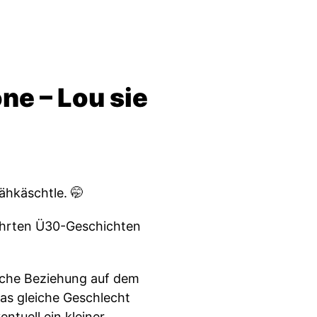
ne – Lou sie
Nähkäschtle. 🤭
jährten Ü30-Geschichten
anche Beziehung auf dem
das gleiche Geschlecht
ntuell ein kleiner