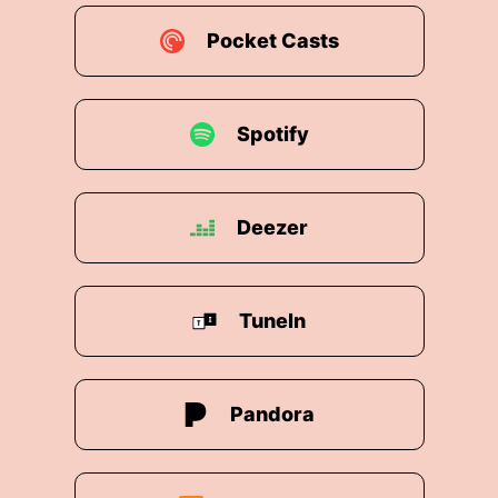
it fünf Sternen.
Pocket Casts
fgerutscht ist.
willkommen heißen, die uns am Podcast losnann seit f
Spotify
aben, was du nirgendwo gesehen hast.
rlich hundertzwanzig Crowns gemacht hat, dann müss
Deezer
le!
in Franka, ich grüße euch in Deutschland, ich begrü
TuneIn
men Im Vorarberg.
ss wir euch ein Stück zurückgehen.
Pandora
 einfach