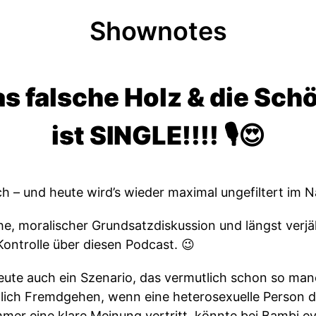
Shownotes
as falsche Holz & die Schö
ist SINGLE!!!! 🎙️😍
sch – und heute wird’s wieder maximal ungefiltert im 
e, moralischer Grundsatzdiskussion und längst ver
Kontrolle über diesen Podcast. 😉
 heute auch ein Szenario, das vermutlich schon so m
ntlich Fremdgehen, wenn eine heterosexuelle Person 
er eine klare Meinung vertritt, könnte bei Bambj eve