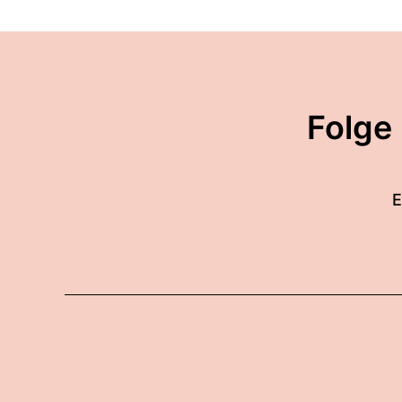
00:01:04: Wahrheit wird a
00:01:05: Die eigentlich hi
00:01:10: also spitze neue
Folge
00:01:13: Jetzt wird's sch
00:01:15: Aber passt
E
00:01:17: auf, wir haben ja
00:01:22: Ist es real?
00:01:23: Ja ist okay.
00:01:26: Ich tu alle recht.
00:01:35: herzlich willkom