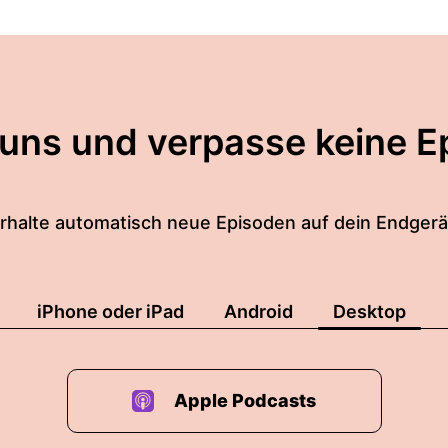
ns Licht kommen.
nter verschlossener Tür bleiben sollen.
 Ohren.
 uns und verpasse keine E
mutzig.
rhalte automatisch neue Episoden auf dein Endgerä
 auch dort kaum Existieren.
iPhone oder iPad
Android
Desktop
Apple Podcasts
men zu dir, wo man ansehen soll... In Kognito blieb e