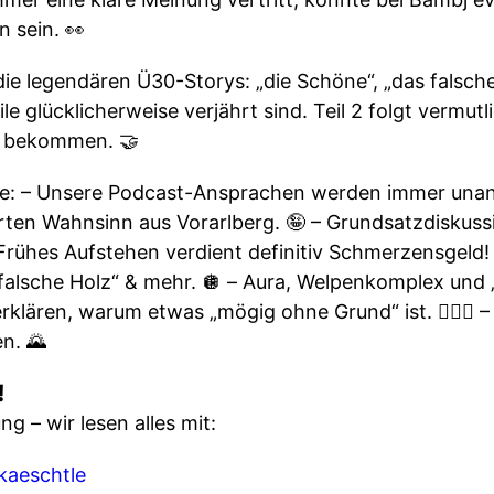
 sein. 👀
e legendären Ü30-Storys: „die Schöne“, „das falsche
le glücklicherweise verjährt sind. Teil 2 folgt vermutl
e bekommen. 🤝
olge: – Unsere Podcast-Ansprachen werden immer una
ten Wahnsinn aus Vorarlberg. 🤪 – Grundsatzdiskussi
rühes Aufstehen verdient definitiv Schmerzensgeld!
 falsche Holz“ & mehr. 🪩 – Aura, Welpenkomplex und 
rklären, warum etwas „mögig ohne Grund“ ist. 🤷🏽‍♀️
en. 🌄
!
g – wir lesen alles mit:
aeschtle