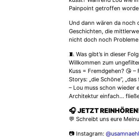
Painpoint getroffen worden
Und dann wären da noch di
Geschichten, die mittlerwei
nicht doch noch Problem
🧵 Was gibt’s in dieser F
Willkommen zum ungefilter
Kuss = Fremdgehen? 😘 – F
Storys: „die Schöne“, „das
– Lou muss schon wieder e
Architektur einfach… fließ
🎧
JETZT REINHÖREN
💬 Schreibt uns eure Meinun
📷 Instagram:
@usamnaehk