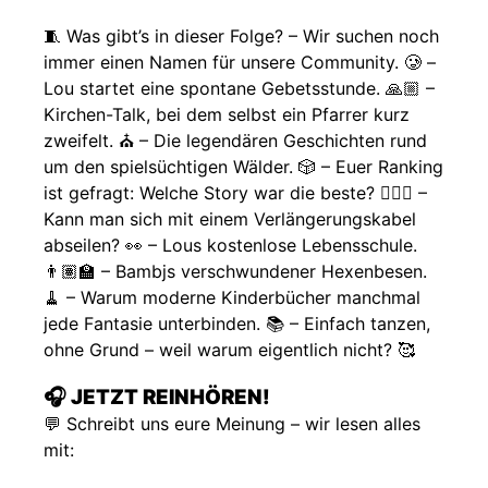
🧵 Was gibt’s in dieser Folge? – Wir suchen noch
immer einen Namen für unsere Community. 🥲 –
Lou startet eine spontane Gebetsstunde. 🙏🏼 –
Kirchen-Talk, bei dem selbst ein Pfarrer kurz
zweifelt. ⛪️ – Die legendären Geschichten rund
um den spielsüchtigen Wälder. 🎲 – Euer Ranking
ist gefragt: Welche Story war die beste? 🤷🏽‍♀️ –
Kann man sich mit einem Verlängerungskabel
abseilen? 👀 – Lous kostenlose Lebensschule.
👨🏽‍🏫 – Bambjs verschwundener Hexenbesen.
🧹 – Warum moderne Kinderbücher manchmal
jede Fantasie unterbinden. 📚 – Einfach tanzen,
ohne Grund – weil warum eigentlich nicht? 🥰
🎧
JETZT REINHÖREN!
💬 Schreibt uns eure Meinung – wir lesen alles
mit: