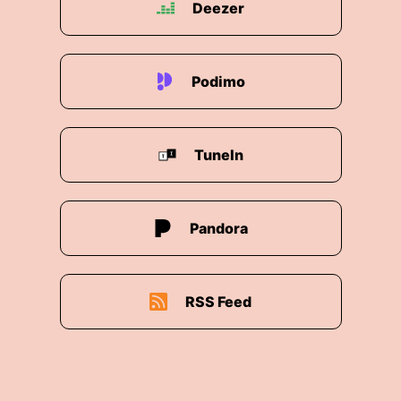
Deezer
Podimo
TuneIn
Pandora
RSS Feed