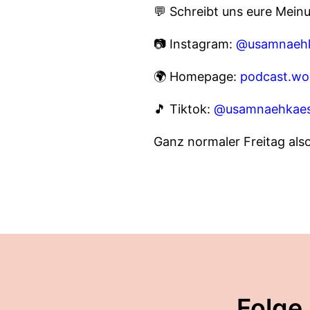
💬 Schreibt uns eure Meinun
📷 Instagram:
@usamnaehk
🌍 Homepage:
podcast.wo
🎵 Tiktok:
@usamnaehkaes
Ganz normaler Freitag also
Folge