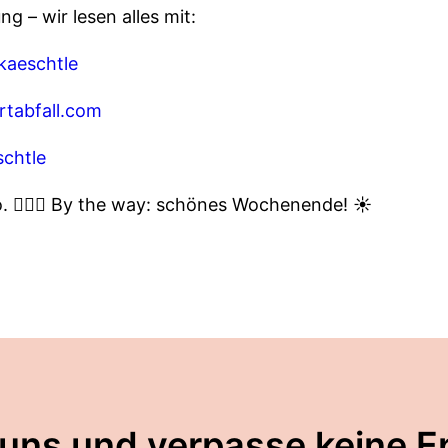
g – wir lesen alles mit:
aeschtle
rtabfall.com
chtle
. 🤷🏽‍♀️ By the way: schönes Wochenende! ☀️
 uns und verpasse keine E