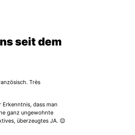
uns seit dem
ranzösisch. Très
r Erkenntnis, dass man
eine ganz ungewohnte
ktives, überzeugtes JA. 😌