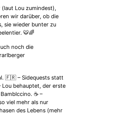
(laut Lou zumindest),
ren wir darüber, ob die
 sie wieder bunter zu
elentier. 🐯🌈
auch noch die
arlberger
l. 🇫🇷 – Sidequests statt
 – Lou behauptet, der erste
 Bamblccino. ☕ –
so viel mehr als nur
e Phasen des Lebens (mehr