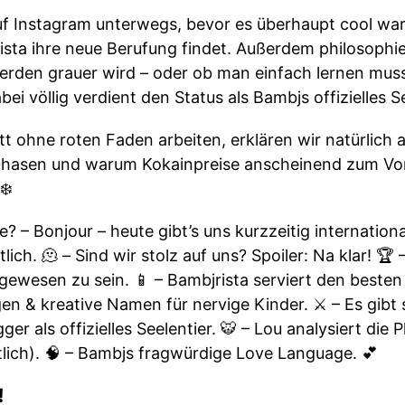
f Instagram unterwegs, bevor es überhaupt cool war 
sta ihre neue Berufung findet. Außerdem philosophie
den grauer wird – oder ob man einfach lernen muss,
i völlig verdient den Status als Bambjs offizielles Se
t ohne roten Faden arbeiten, erklären wir natürlich 
phasen und warum Kokainpreise anscheinend zum Vor
❄️
ge? – Bonjour – heute gibt’s uns kurzzeitig internationa
lich. 🫠 – Sind wir stolz auf uns? Spoiler: Na klar! 🏆
gewesen zu sein. 📱 – Bambjrista serviert den besten
gen & kreative Namen für nervige Kinder. ⚔️ – Es gibt 
ger als offizielles Seelentier. 🐯 – Lou analysiert di
lich). 🧠 – Bambjs fragwürdige Love Language. 💕
!