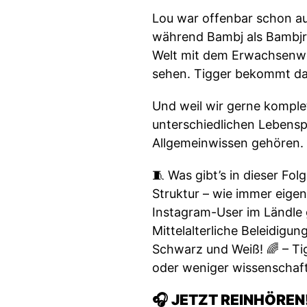
Lou war offenbar schon au
während Bambj als Bambjri
Welt mit dem Erwachsenwer
sehen. Tigger bekommt dabe
Und weil wir gerne komplet
unterschiedlichen Lebens
Allgemeinwissen gehören. 
🧵 Was gibt’s in dieser Fol
Struktur – wie immer eigent
Instagram-User im Ländle 
Mittelalterliche Beleidigun
Schwarz und Weiß! 🌈 – Tig
oder weniger wissenschaft
🎧
JETZT REINHÖREN